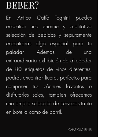
BEBER?
En Antico Caffè Tognini puedes
encontrar una enorme y cualitativa
selección de bebidas y seguramente
encontrarás algo especial para tu
paladar. Además de una
extraordinaria exhibición de alrededor
de 80 etiquetas de vinos diferentes,
podrás encontrar licores perfectos para
componer tus cócteles favoritos o
disfrutarlos solos, también ofrecemos
una amplia selección de cervezas tanto
en botella como de barril.
C
HAZ CLIC EN EL