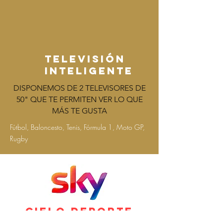
TELEVISIÓN
INTELIGENTE
DISPONEMOS DE 2 TELEVISORES DE
50" QUE TE PERMITEN VER LO QUE
MÁS TE GUSTA
Fútbol, Baloncesto, Tenis, Fórmula 1, Moto GP,
Rugby
cielo DEPORTE